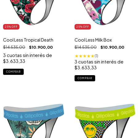
25
% OFF
25
% OFF
Cool Less Tropical Death
Cool Less Milk Box
$14.535,00
$10.900,00
$14.535,00
$10.900,00
3
cuotas sin interés de
★
★
★
★
★
(1)
$3.633,33
3
cuotas sin interés de
$3.633,33
COMPRAR
COMPRAR