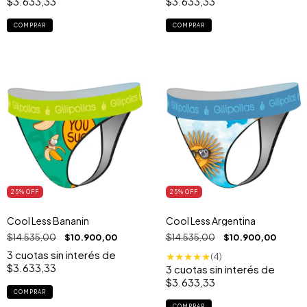
$3.633,33
$3.633,33
COMPRAR
COMPRAR
25
% OFF
25
% OFF
Cool Less Bananin
Cool Less Argentina
$14.535,00
$10.900,00
$14.535,00
$10.900,00
3
cuotas sin interés de
★
★
★
★
★
(4)
$3.633,33
3
cuotas sin interés de
$3.633,33
COMPRAR
COMPRAR