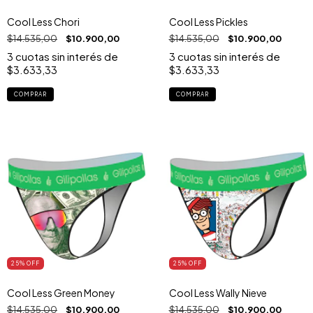
Cool Less Chori
Cool Less Pickles
$14.535,00
$10.900,00
$14.535,00
$10.900,00
3
cuotas sin interés de
3
cuotas sin interés de
$3.633,33
$3.633,33
COMPRAR
COMPRAR
25
% OFF
25
% OFF
Cool Less Green Money
Cool Less Wally Nieve
$14.535,00
$10.900,00
$14.535,00
$10.900,00