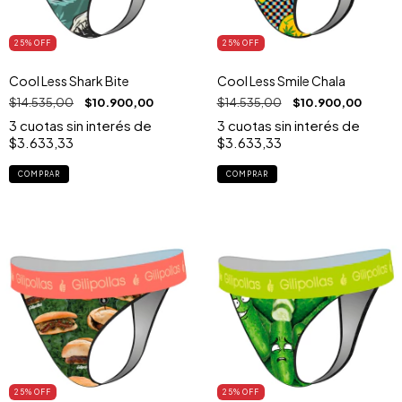
25
% OFF
25
% OFF
Cool Less Shark Bite
Cool Less Smile Chala
$14.535,00
$10.900,00
$14.535,00
$10.900,00
3
cuotas sin interés de
3
cuotas sin interés de
$3.633,33
$3.633,33
COMPRAR
COMPRAR
25
% OFF
25
% OFF