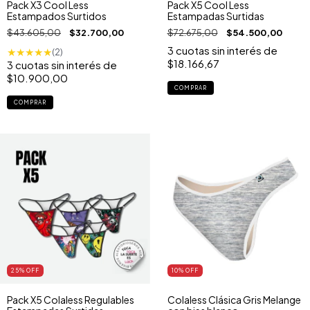
Pack X3 Cool Less
Pack X5 Cool Less
Estampados Surtidos
Estampadas Surtidas
$43.605,00
$32.700,00
$72.675,00
$54.500,00
3
cuotas sin interés de
★
★
★
★
★
(2)
$18.166,67
3
cuotas sin interés de
$10.900,00
COMPRAR
COMPRAR
25
% OFF
10
% OFF
Pack X5 Colaless Regulables
Colaless Clásica Gris Melange