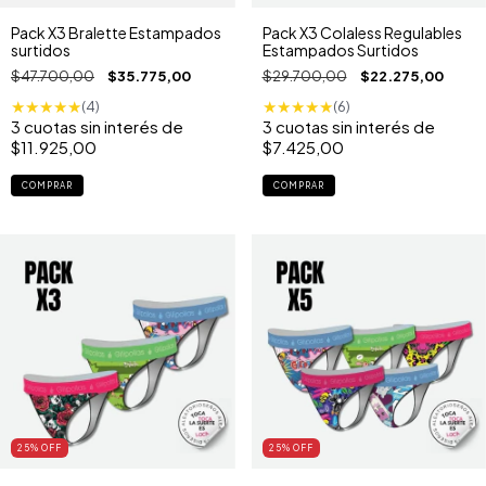
Pack X3 Bralette Estampados
Pack X3 Colaless Regulables
surtidos
Estampados Surtidos
$47.700,00
$35.775,00
$29.700,00
$22.275,00
★
★
★
★
★
★
★
★
★
★
(4)
(6)
3
cuotas sin interés de
3
cuotas sin interés de
$11.925,00
$7.425,00
COMPRAR
COMPRAR
25
% OFF
25
% OFF