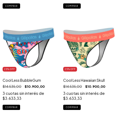
COMPRAR
COMPRAR
25
% OFF
25
% OFF
Cool Less BubbleGum
Cool Less Hawaiian Skull
$14.535,00
$10.900,00
$14.535,00
$10.900,00
3
cuotas sin interés de
3
cuotas sin interés de
$3.633,33
$3.633,33
COMPRAR
COMPRAR