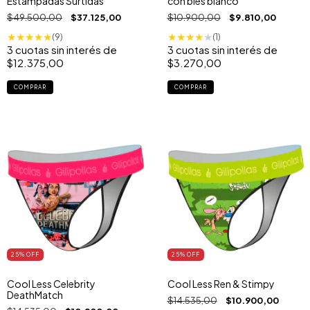
Estampadas Surtidas
con bies blanco
$49.500,00
$37.125,00
$10.900,00
$9.810,00
★
★
★
★
★
★
★
★
★
★
(9)
(1)
3
cuotas sin interés de
3
cuotas sin interés de
$12.375,00
$3.270,00
COMPRAR
COMPRAR
25
% OFF
25
% OFF
Cool Less Celebrity
Cool Less Ren & Stimpy
DeathMatch
$14.535,00
$10.900,00