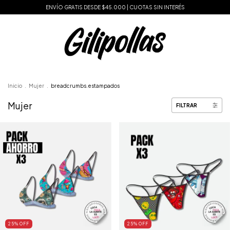
ENVÍO GRATIS DESDE $45.000 | CUOTAS SIN INTERÉS
Inicio
.
Mujer
.
breadcrumbs.estampados
Mujer
FILTRAR
25
% OFF
25
% OFF