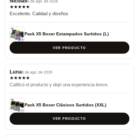
Nicolas
6 de ago. de 2026
★
★
★
★
★
Excelente. Calidad y diseños
Pack X5 Boxer Estampados Surtidos (L)
VER PRODUCTO
Luna
6 de ago. de 2026
★
★
★
★
★
Calificó el producto y dejó una experiencia breve.
Pack X5 Boxer Clásicos Surtidos (XXL)
VER PRODUCTO