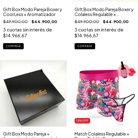
Gift Box Modo Pareja Boxer y
Gift Box Modo Pareja Boxer y
Cool Less + Aromatizador
Colaless Regulable +
Aromatizador
$49.900,00
$44.900,00
$49.900,00
$44.900,00
3
cuotas sin interés de
3
cuotas sin interés de
$14.966,67
$14.966,67
COMPRAR
COMPRAR
15
% OFF
Gift Box Modo Pareja +
Match Colaless Regulable +