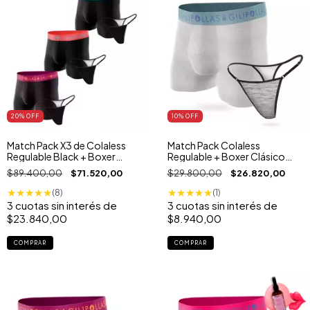
20
% OFF
10
% OFF
Match Pack X3 de Colaless
Match Pack Colaless
Regulable Black + Boxer
Regulable + Boxer Clásico
Clasico Negro
Gris Melange
$89.400,00
$71.520,00
$29.800,00
$26.820,00
★
★
★
★
★
★
★
★
★
★
(8)
(1)
3
cuotas sin interés de
3
cuotas sin interés de
$23.840,00
$8.940,00
COMPRAR
COMPRAR