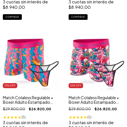
3
cuotas sin interés de
3
cuotas sin interés de
$8.940,00
$8.940,00
COMPRAR
COMPRAR
10
% OFF
10
% OFF
Match Colaless Regulable +
Match Colaless Regulable +
Boxer Adulto Estampado
Boxer Adulto Estampado
Pancho Pene
Bubble Gum
$29.800,00
$26.820,00
$29.800,00
$26.820,00
★
★
★
★
★
★
★
★
★
★
(5)
(5)
3
cuotas sin interés de
3
cuotas sin interés de