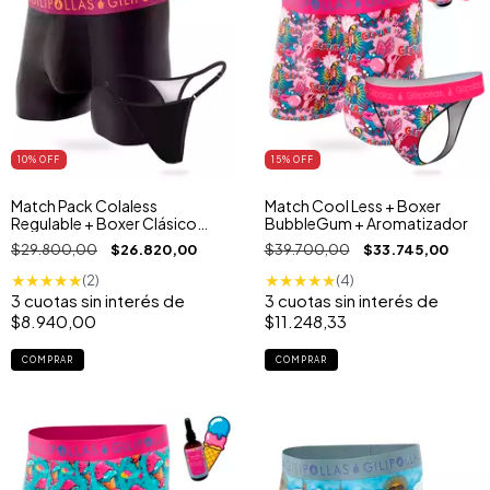
10
% OFF
15
% OFF
Match Pack Colaless
Match Cool Less + Boxer
Regulable + Boxer Clásico
BubbleGum + Aromatizador
Negro
$29.800,00
$26.820,00
$39.700,00
$33.745,00
★
★
★
★
★
★
★
★
★
★
(2)
(4)
3
cuotas sin interés de
3
cuotas sin interés de
$8.940,00
$11.248,33
COMPRAR
COMPRAR