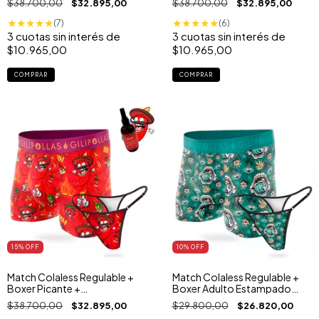
$38.700,00
$32.895,00
$38.700,00
$32.895,00
★
★
★
★
★
★
★
★
★
★
(7)
(6)
3
cuotas sin interés de
3
cuotas sin interés de
$10.965,00
$10.965,00
COMPRAR
COMPRAR
15
% OFF
10
% OFF
Match Colaless Regulable +
Match Colaless Regulable +
Boxer Picante +
Boxer Adulto Estampado
Aromatizador
Shark Bite
$38.700,00
$32.895,00
$29.800,00
$26.820,00