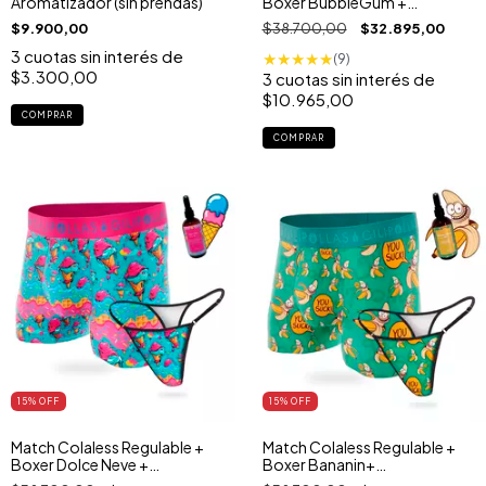
Aromatizador (sin prendas)
Boxer BubbleGum +
Aromatizador
$9.900,00
$38.700,00
$32.895,00
3
cuotas sin interés de
★
★
★
★
★
(9)
$3.300,00
3
cuotas sin interés de
$10.965,00
COMPRAR
15
% OFF
15
% OFF
Match Colaless Regulable +
Match Colaless Regulable +
Boxer Dolce Neve +
Boxer Bananin+
Aromatizador
Aromatizador