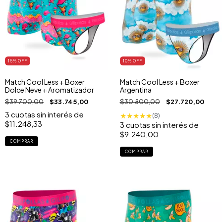
15
% OFF
10
% OFF
Match Cool Less + Boxer
Match Cool Less + Boxer
Dolce Neve + Aromatizador
Argentina
$39.700,00
$33.745,00
$30.800,00
$27.720,00
3
cuotas sin interés de
★
★
★
★
★
(8)
$11.248,33
3
cuotas sin interés de
$9.240,00
COMPRAR
COMPRAR