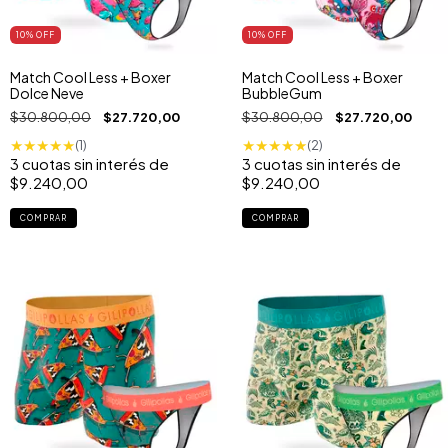
10
% OFF
10
% OFF
Match Cool Less + Boxer
Match Cool Less + Boxer
Dolce Neve
BubbleGum
$30.800,00
$27.720,00
$30.800,00
$27.720,00
★
★
★
★
★
★
★
★
★
★
(1)
(2)
3
cuotas sin interés de
3
cuotas sin interés de
$9.240,00
$9.240,00
COMPRAR
COMPRAR