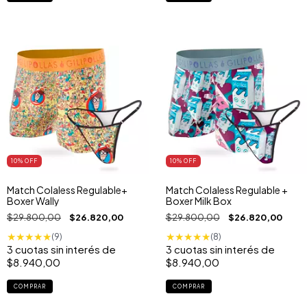
10
% OFF
10
% OFF
Match Colaless Regulable+
Match Colaless Regulable +
Boxer Wally
Boxer Milk Box
$29.800,00
$26.820,00
$29.800,00
$26.820,00
★
★
★
★
★
★
★
★
★
★
(9)
(8)
3
cuotas sin interés de
3
cuotas sin interés de
$8.940,00
$8.940,00
COMPRAR
COMPRAR