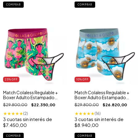
COMPRAR
COMPRAR
25
% OFF
10
% OFF
Match Colaless Regulable +
Match Colaless Regulable +
Boxer Adulto Estampado
Boxer Adulto Estampado
Slime
Argentina
$29.800,00
$22.350,00
$29.800,00
$26.820,00
★
★
★
★
★
★
★
★
★
★
(2)
(16)
3
cuotas sin interés de
3
cuotas sin interés de
$7.450,00
$8.940,00
COMPRAR
COMPRAR