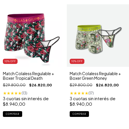
10
% OFF
10
% OFF
Match Colaless Regulable +
Match Colaless Regulable +
Boxer Tropical Death
Boxer Green Money
$29.800,00
$26.820,00
$29.800,00
$26.820,00
★
★
★
★
★
★
★
★
★
★
(13)
(17)
3
cuotas sin interés de
3
cuotas sin interés de
$8.940,00
$8.940,00
COMPRAR
COMPRAR