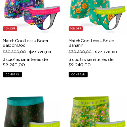
10
% OFF
10
% OFF
Match Cool Less + Boxer
Match Cool Less + Boxer
Baloon Dog
Bananin
$30.800,00
$27.720,00
$30.800,00
$27.720,00
3
cuotas sin interés de
3
cuotas sin interés de
$9.240,00
$9.240,00
COMPRAR
COMPRAR