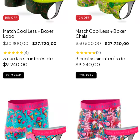
10
% OFF
10
% OFF
Match Cool Less + Boxer
Match Cool Less + Boxer
Lobo
Chala
$30.800,00
$27.720,00
$30.800,00
$27.720,00
★
★
★
★
★
★
★
★
★
★
(4)
(2)
3
cuotas sin interés de
3
cuotas sin interés de
$9.240,00
$9.240,00
COMPRAR
COMPRAR