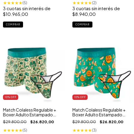
★
★
★
★
★
★
★
★
★
★
(5)
(2)
3
cuotas sin interés de
3
cuotas sin interés de
$10.965,00
$8.940,00
COMPRAR
COMPRAR
10
% OFF
10
% OFF
Match Colaless Regulable +
Match Colaless Regulable +
Boxer Adulto Estampado
Boxer Adulto Estampado
Hawaiian Skull
Bananin
$29.800,00
$26.820,00
$29.800,00
$26.820,00
★
★
★
★
★
★
★
★
★
★
(5)
(3)