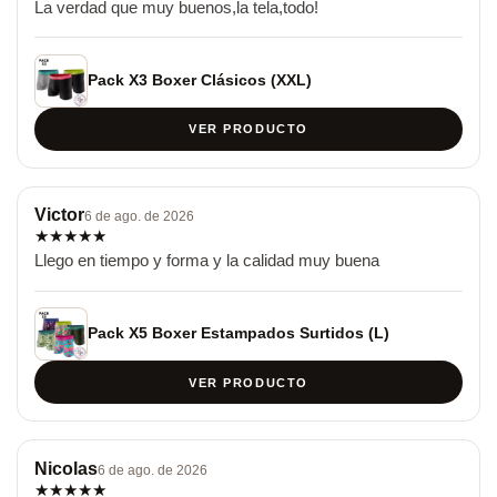
La verdad que muy buenos,la tela,todo!
Pack X3 Boxer Clásicos (XXL)
VER PRODUCTO
Victor
6 de ago. de 2026
★
★
★
★
★
Llego en tiempo y forma y la calidad muy buena
Pack X5 Boxer Estampados Surtidos (L)
VER PRODUCTO
Nicolas
6 de ago. de 2026
★
★
★
★
★