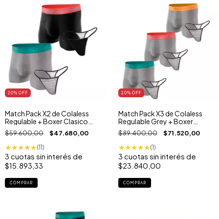
20
% OFF
20
% OFF
Match Pack X2 de Colaless
Match Pack X3 de Colaless
Regulable + Boxer Clasico
Regulable Grey + Boxer
Black Grey
Clasico Gris
$59.600,00
$47.680,00
$89.400,00
$71.520,00
★
★
★
★
★
★
★
★
★
★
(11)
(1)
3
cuotas sin interés de
3
cuotas sin interés de
$15.893,33
$23.840,00
COMPRAR
COMPRAR