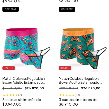
$8.940,00
$8.940,00
COMPRAR
COMPRAR
10
% OFF
10
% OFF
Match Colaless Regulable +
Match Colaless Regulable +
Boxer Adulto Estampado
Boxer Adulto Estampado
Dolce Neve
Love Pizza
$29.800,00
$26.820,00
$29.800,00
$26.820,00
★
★
★
★
★
★
★
★
★
★
(7)
(10)
3
cuotas sin interés de
3
cuotas sin interés de
$8.940,00
$8.940,00