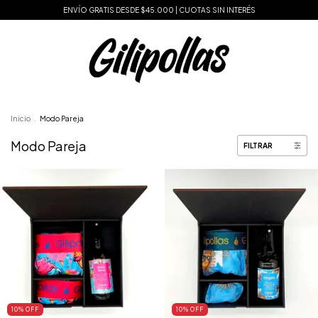
ENVÍO GRATIS DESDE $45.000 | CUOTAS SIN INTERÉS
Inicio
.
Modo Pareja
Modo Pareja
FILTRAR
10
% OFF
10
% OFF