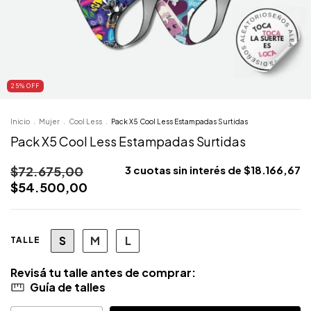
25
% OFF
Inicio
.
Mujer
.
Cool Less
.
Pack X5 Cool Less Estampadas Surtidas
Pack X5 Cool Less Estampadas Surtidas
$72.675,00
3
cuotas sin interés de
$18.166,67
$54.500,00
S
M
L
TALLE
Guía de talles