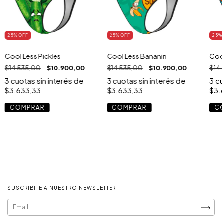
25
% OFF
25
% OFF
25
%
Cool Less Pickles
Cool Less Bananin
Coo
$14.535,00
$10.900,00
$14.535,00
$10.900,00
$14
3
cuotas sin interés de
3
cuotas sin interés de
3
cu
$3.633,33
$3.633,33
$3.
COMPRAR
COMPRAR
C
SUSCRIBITE A NUESTRO NEWSLETTER