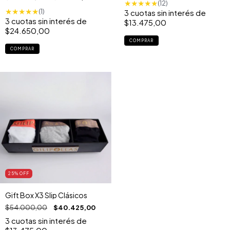
★
★
★
★
★
(12)
★
★
★
★
★
(1)
3
cuotas sin interés de
3
cuotas sin interés de
$13.475,00
$24.650,00
COMPRAR
COMPRAR
25
% OFF
Gift Box X3 Slip Clásicos
$54.000,00
$40.425,00
3
cuotas sin interés de