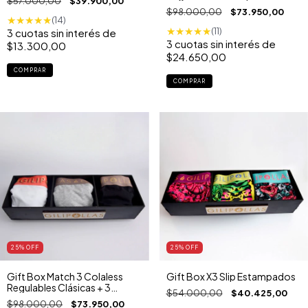
$57.000,00
$39.900,00
Boxers Estampados
$98.000,00
$73.950,00
★
★
★
★
★
(14)
★
★
★
★
★
(11)
3
cuotas sin interés de
3
cuotas sin interés de
$13.300,00
$24.650,00
COMPRAR
COMPRAR
25
% OFF
25
% OFF
Gift Box Match 3 Colaless
Gift Box X3 Slip Estampados
Regulables Clásicas + 3
$54.000,00
$40.425,00
Boxers Clásicos
$98.000,00
$73.950,00