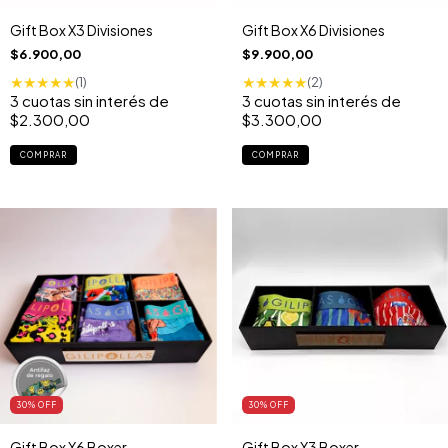
Gift Box X3 Divisiones
Gift Box X6 Divisiones
$6.900,00
$9.900,00
★
★
★
★
★
★
★
★
★
★
(1)
(2)
3
cuotas sin interés de
3
cuotas sin interés de
$2.300,00
$3.300,00
30
% OFF
30
% OFF
Gift Box X6 Boxer
Gift Box X3 Boxer