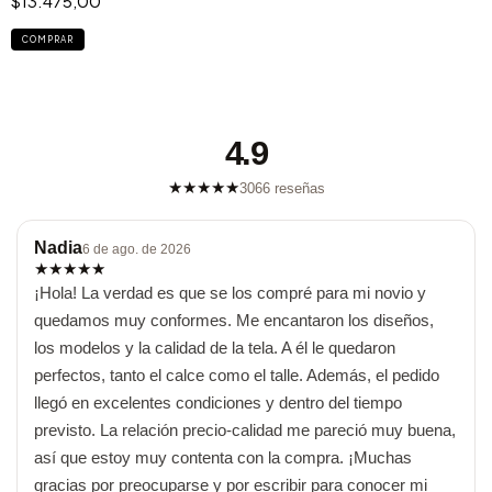
$13.475,00
COMPRAR
4.9
★
★
★
★
★
3066 reseñas
Nadia
6 de ago. de 2026
★
★
★
★
★
¡Hola! La verdad es que se los compré para mi novio y 
quedamos muy conformes. Me encantaron los diseños, 
los modelos y la calidad de la tela. A él le quedaron 
perfectos, tanto el calce como el talle. Además, el pedido 
llegó en excelentes condiciones y dentro del tiempo 
previsto. La relación precio-calidad me pareció muy buena, 
así que estoy muy contenta con la compra. ¡Muchas 
gracias por preocuparse y por escribir para conocer mi 