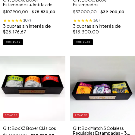
Estampados + Antifaz de
Estampados
Regalo
$107.900,00
$75.530,00
$57.000,00
$39.900,00
★
★
★
★
★
★
★
★
★
★
(107)
(68)
3
cuotas sin interés de
3
cuotas sin interés de
$25.176,67
$13.300,00
COMPRAR
COMPRAR
30
% OFF
25
% OFF
Gift Box X3 Boxer Clásicos
Gift Box Match 3 Colaless
Regulables Estampadas + 3