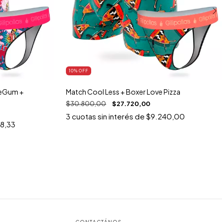
10
% OFF
leGum +
Match Cool Less + Boxer Love Pizza
$30.800,00
$27.720,00
3
cuotas sin interés de
$9.240,00
48,33