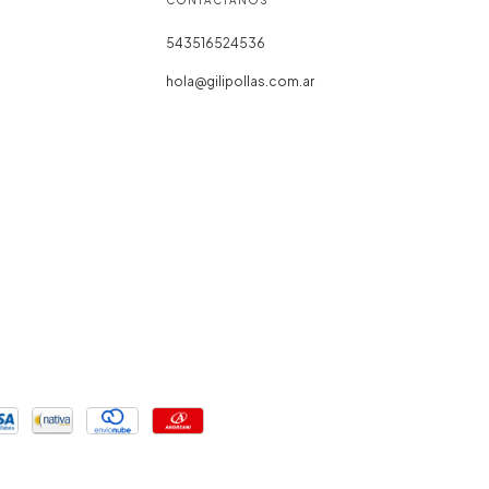
CONTACTÁNOS
543516524536
hola@gilipollas.com.ar