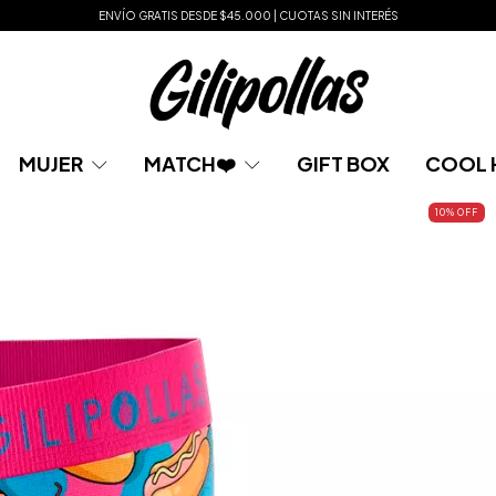
ENVÍO GRATIS DESDE $45.000 | CUOTAS SIN INTERÉS
MUJER
MATCH❤️
GIFT BOX
COOL 
10
% OFF