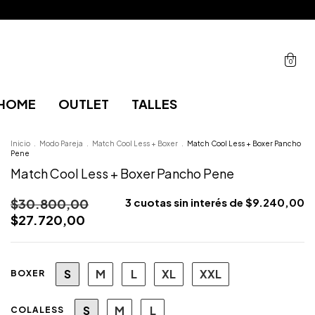
0
HOME
OUTLET
TALLES
Inicio
.
Modo Pareja
.
Match Cool Less + Boxer
.
Match Cool Less + Boxer Pancho
Pene
Match Cool Less + Boxer Pancho Pene
$30.800,00
3
cuotas sin interés de
$9.240,00
$27.720,00
S
M
L
XL
XXL
BOXER
S
M
L
COLALESS