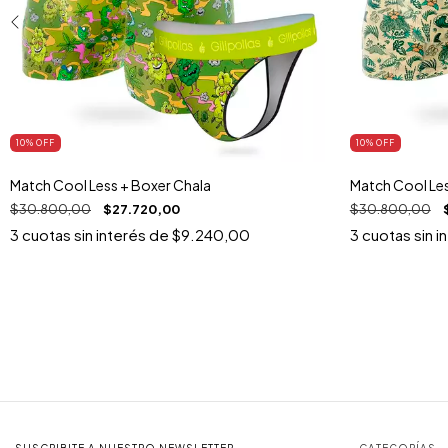
10
% OFF
10
% OFF
Match Cool Less + Boxer Chala
Match Cool Les
$30.800,00
$27.720,00
$30.800,00
3
cuotas sin interés de
$9.240,00
3
cuotas sin i