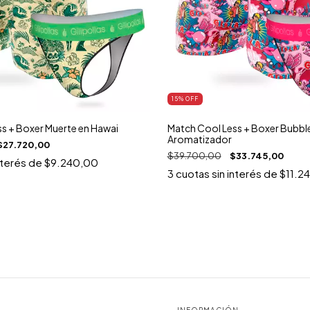
15
% OFF
s + Boxer Muerte en Hawai
Match Cool Less + Boxer Bubb
Aromatizador
$27.720,00
$39.700,00
$33.745,00
nterés de
$9.240,00
3
cuotas sin interés de
$11.2