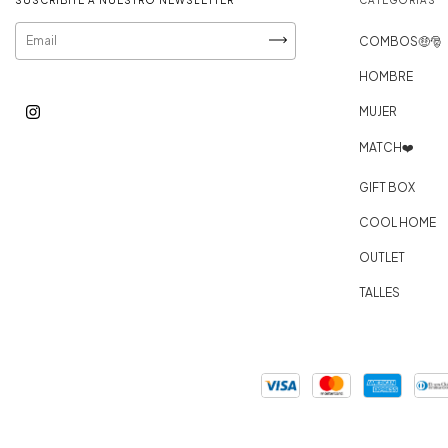
SUSCRIBITE A NUESTRO NEWSLETTER
CATEGORÍAS
COMBOS🤑​​
HOMBRE
MUJER
MATCH❤️
GIFT BOX
COOL HOME
OUTLET
TALLES