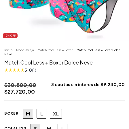
10
% OFF
Inicio
.
Modo Pareja
.
Match Cool Less + Boxer
.
Match Cool Less + Boxer Dolce
Neve
Match Cool Less + Boxer Dolce Neve
★
★
★
★
★
5.0
(1)
$30.800,00
3
cuotas sin interés de
$9.240,00
$27.720,00
M
L
XL
BOXER
S
M
L
COLALESS