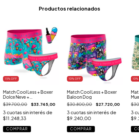
Productos relacionados
15
% OFF
10
% OFF
10
%
Match Cool Less + Boxer
Match Cool Less + Boxer
Mat
Dolce Neve +
Baloon Dog
Mue
Aromatizador
$39.700,00
$33.745,00
$30.800,00
$27.720,00
$30
3
cuotas sin interés de
3
cuotas sin interés de
3
cu
$11.248,33
$9.240,00
$9.
COMPRAR
COMPRAR
C