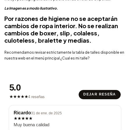
La Imagen es a modo ilustrativo.
Por razones de higiene no se aceptarán
cambios de ropa interior. No se realizan
cambios de boxer, slip, colaless,
culoteless, bralette y medias.
Recomendamos revisar estrictamente la tabla de talles disponible en
nuestra web en el menú principal ¿Cual es mi talle?
5.0
DEJAR RESEÑA
★
★
★
★
★
4 reseñas
Ricardo
31 de ene. de 2025
★
★
★
★
★
Muy buena calidad