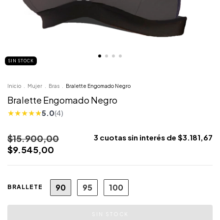
SIN STOCK
Inicio
.
Mujer
.
Bras
.
Bralette Engomado Negro
Bralette Engomado Negro
★
★
★
★
★
5.0
(4)
$15.900,00
3
cuotas sin interés de
$3.181,67
$9.545,00
90
95
100
BRALLETE