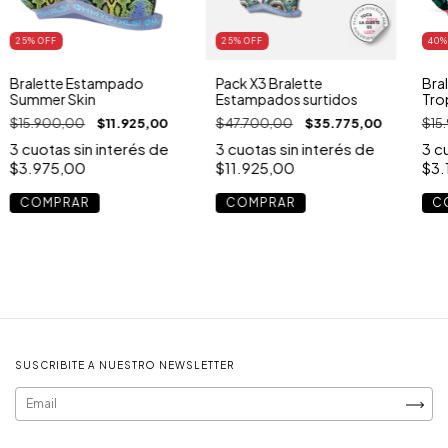
25
% OFF
25
% OFF
40
%
Bralette Estampado
Pack X3 Bralette
Bra
Summer Skin
Estampados surtidos
Tro
$15.900,00
$11.925,00
$47.700,00
$35.775,00
$15
3
cuotas sin interés de
3
cuotas sin interés de
3
cu
$3.975,00
$11.925,00
$3.
COMPRAR
COMPRAR
C
SUSCRIBITE A NUESTRO NEWSLETTER