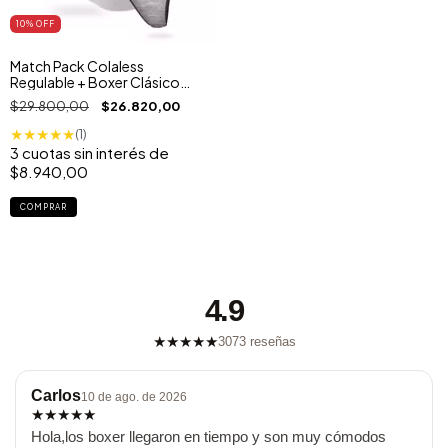
10
% OFF
Match Pack Colaless
Regulable + Boxer Clásico
Gris Melange
$29.800,00
$26.820,00
★
★
★
★
★
(1)
3
cuotas sin interés de
$8.940,00
COMPRAR
4.9
★
★
★
★
★
3073 reseñas
Carlos
10 de ago. de 2026
★
★
★
★
★
Hola,los boxer llegaron en tiempo y son muy cómodos