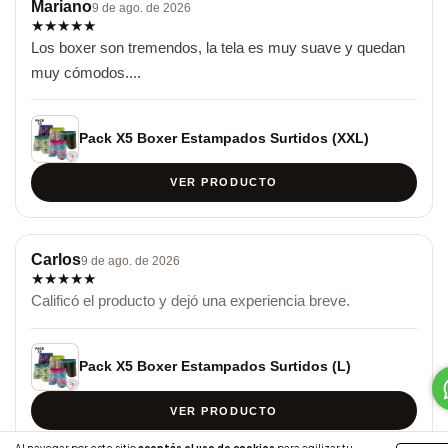
Mariano
9 de ago. de 2026
★
★
★
★
★
Los boxer son tremendos, la tela es muy suave y quedan 
muy cómodos....
Pack X5 Boxer Estampados Surtidos (XXL)
VER PRODUCTO
Carlos
9 de ago. de 2026
★
★
★
★
★
Calificó el producto y dejó una experiencia breve.
Pack X5 Boxer Estampados Surtidos (L)
VER PRODUCTO