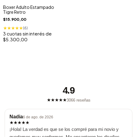
Boxer Adulto Estampado
Tigre Retro
$15.900,00
★
★
★
★
★
(6)
3
cuotas sin interés de
$5.300,00
4.9
★
★
★
★
★
3066 reseñas
Nadia
6 de ago. de 2026
★
★
★
★
★
¡Hola! La verdad es que se los compré para mi novio y 
quedamos muy conformes. Me encantaron los diseños, 