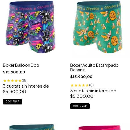
Boxer Balloon Dog
Boxer Adulto Estampado
Bananin
$15.900,00
$15.900,00
★
★
★
★
★
(18)
★
★
★
★
★
(8)
3
cuotas sin interés de
3
cuotas sin interés de
$5.300,00
$5.300,00
COMPRAR
COMPRAR