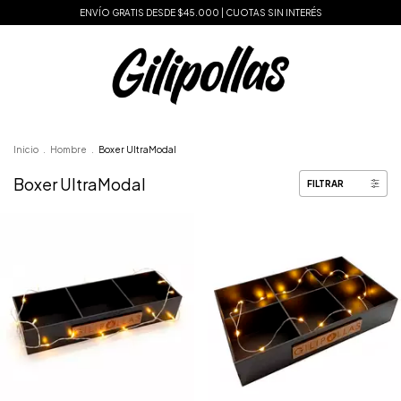
ENVÍO GRATIS DESDE $45.000 | CUOTAS SIN INTERÉS
Inicio
.
Hombre
.
Boxer UltraModal
Boxer UltraModal
FILTRAR