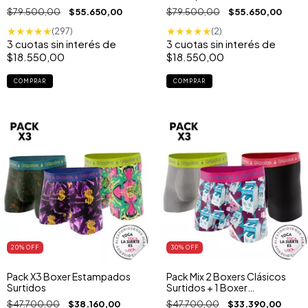
Boxers Clásicos
$79.500,00
$55.650,00
$79.500,00
$55.650,00
★
★
★
★
★
★
★
★
★
★
(297)
(2)
3
cuotas sin interés de
3
cuotas sin interés de
$18.550,00
$18.550,00
COMPRAR
COMPRAR
20
% OFF
30
% OFF
Pack X3 Boxer Estampados
Pack Mix 2 Boxers Clásicos
Surtidos
Surtidos + 1 Boxer
Estampados
$47.700,00
$38.160,00
$47.700,00
$33.390,00