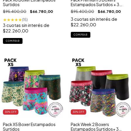
Surtidos
Estampados Surtidos + 3
Boxers Clásicos
$95.400,00
$66.780,00
$95.400,00
$66.780,00
3
cuotas sin interés de
★
★
★
★
★
(15)
$22.260,00
3
cuotas sin interés de
$22.260,00
COMPRAR
COMPRAR
30
% OFF
30
% OFF
Pack X5 Boxer Estampados
Pack Week 2 Boxers
Surtidos
Estampados Surtidos+ 3