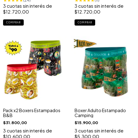
★
★
★
★
★
★
★
★
★
★
(24)
(11)
3
cuotas sin interés de
3
cuotas sin interés de
$12.720,00
$12.720,00
COMPRAR
COMPRAR
Pack x2 Boxers Estampados
Boxer Adulto Estampado
B&B
Camping
$31.800,00
$15.900,00
3
cuotas sin interés de
3
cuotas sin interés de
$10.600,00
$5.300,00