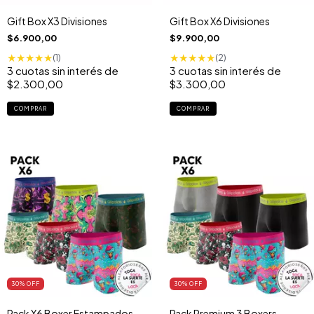
Gift Box X3 Divisiones
Gift Box X6 Divisiones
$6.900,00
$9.900,00
★
★
★
★
★
★
★
★
★
★
(1)
(2)
3
cuotas sin interés de
3
cuotas sin interés de
$2.300,00
$3.300,00
30
% OFF
30
% OFF
Pack X6 Boxer Estampados
Pack Premium 3 Boxers