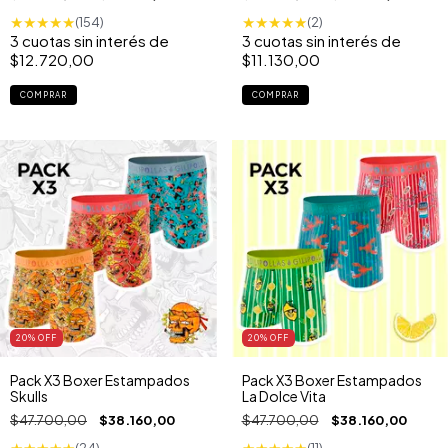
★
★
★
★
★
★
★
★
★
★
(154)
(2)
3
cuotas sin interés de
3
cuotas sin interés de
$12.720,00
$11.130,00
COMPRAR
COMPRAR
20
% OFF
20
% OFF
Pack X3 Boxer Estampados
Pack X3 Boxer Estampados
Skulls
La Dolce Vita
$47.700,00
$38.160,00
$47.700,00
$38.160,00