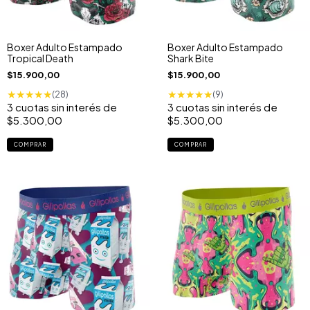
Boxer Adulto Estampado
Boxer Adulto Estampado
Tropical Death
Shark Bite
$15.900,00
$15.900,00
★
★
★
★
★
★
★
★
★
★
(28)
(9)
3
cuotas sin interés de
3
cuotas sin interés de
$5.300,00
$5.300,00
COMPRAR
COMPRAR