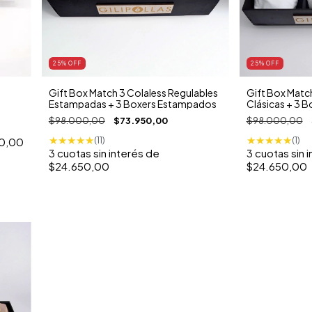
25
% OFF
25
% OFF
Gift Box Match 3 Colaless Regulables
Gift Box Match
Estampadas + 3 Boxers Estampados
Clásicas + 3 B
$98.000,00
$73.950,00
$98.000,00
★
★
★
★
★
★
★
★
★
★
(11)
(1)
0,00
3
cuotas sin interés de
3
cuotas sin 
$24.650,00
$24.650,00