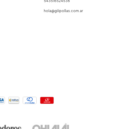
543516524536
hola@gilipollas.com.ar