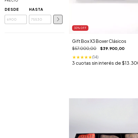
PRECIO
DESDE
HASTA
30
% OFF
Gift Box X3 Boxer Clásicos
$57.000,00
$39.900,00
★
★
★
★
★
(14)
3
cuotas sin interés de
$13.30