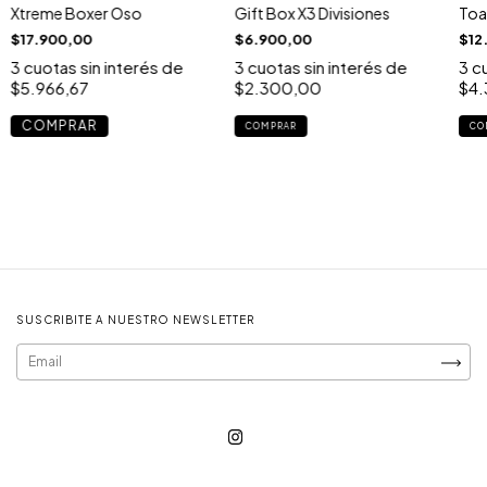
Xtreme Boxer Oso
Gift Box X3 Divisiones
Toal
$17.900,00
$6.900,00
$12
3
cuotas sin interés de
3
cuotas sin interés de
3
cu
$5.966,67
$2.300,00
$4
COMPRAR
SUSCRIBITE A NUESTRO NEWSLETTER