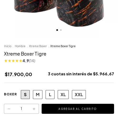
Inicio
.
Hombre
.
Xtreme Boxer
.
Xtreme Boxer Tigre
Xtreme Boxer Tigre
★
★
★
★
★
4.9
(14)
$17.900,00
3
cuotas sin interés de
$5.966,67
S
M
L
XL
XXL
BOXER