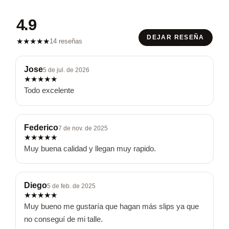
4.9
DEJAR RESEÑA
★
★
★
★
★
14 reseñas
Jose
5 de jul. de 2026
★
★
★
★
★
Todo excelente
Federico
7 de nov. de 2025
★
★
★
★
★
Muy buena calidad y llegan muy rapido.
Diego
5 de feb. de 2025
★
★
★
★
★
Muy bueno me gustaría que hagan más slips ya que 
no conseguí de mi talle.