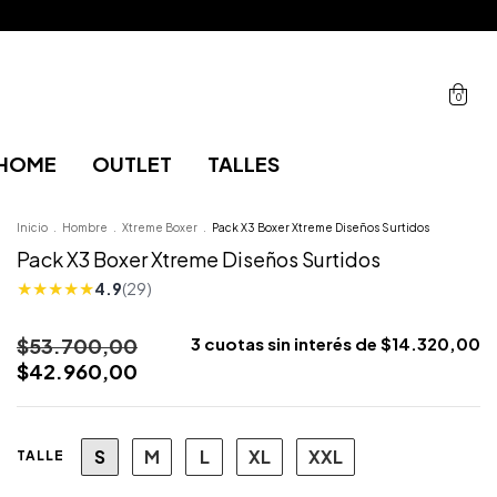
0
HOME
OUTLET
TALLES
Inicio
.
Hombre
.
Xtreme Boxer
.
Pack X3 Boxer Xtreme Diseños Surtidos
Pack X3 Boxer Xtreme Diseños Surtidos
★
★
★
★
★
4.9
(29)
$53.700,00
3
cuotas sin interés de
$14.320,00
$42.960,00
S
M
L
XL
XXL
TALLE