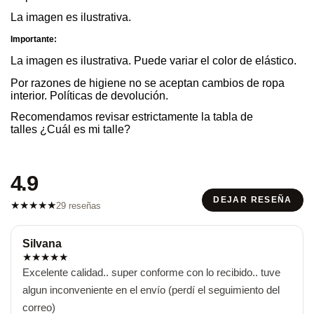
La imagen es ilustrativa.
Importante:
La imagen es ilustrativa. Puede variar el color de elástico.
Por razones de higiene no se aceptan cambios de ropa
interior.
Políticas de devolución
.
Recomendamos revisar estrictamente la tabla de
talles
¿Cuál es mi talle?
4.9
DEJAR RESEÑA
★
★
★
★
★
29 reseñas
Silvana
★
★
★
★
★
Excelente calidad.. super conforme con lo recibido.. tuve 
algun inconveniente en el envío (perdí el seguimiento del 
correo)
