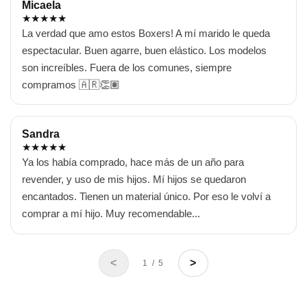
Micaela
★
★
★
★
★
La verdad que amo estos Boxers! A mí marido le queda 
espectacular. Buen agarre, buen elástico. Los modelos 
son increíbles. Fuera de los comunes, siempre 
compramos 🇦🇷👏🏽
Sandra
★
★
★
★
★
Ya los había comprado, hace más de un año para 
revender, y uso de mis hijos. Mí hijos se quedaron 
encantados. Tienen un material único. Por eso le volví a 
comprar a mí hijo. Muy recomendable...
<
>
1 / 5