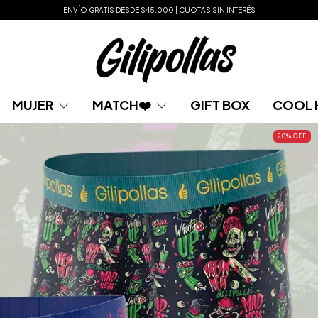
ENVÍO GRATIS DESDE $45.000 | CUOTAS SIN INTERÉS
MUJER
MATCH❤️
GIFT BOX
COOL 
20
% OFF