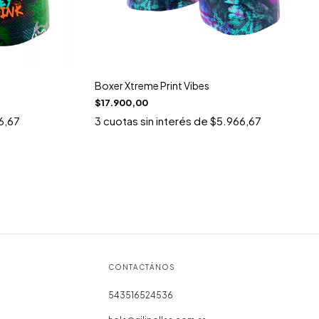
Boxer Xtreme Print Vibes
$17.900,00
6,67
3
cuotas sin interés de
$5.966,67
CONTACTÁNOS
543516524536