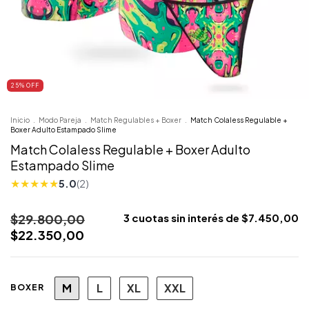
25
% OFF
Inicio
.
Modo Pareja
.
Match Regulables + Boxer
.
Match Colaless Regulable +
Boxer Adulto Estampado Slime
Match Colaless Regulable + Boxer Adulto
Estampado Slime
★
★
★
★
★
5.0
(2)
$29.800,00
3
cuotas sin interés de
$7.450,00
$22.350,00
M
L
XL
XXL
BOXER