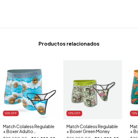
Productos relacionados
10
% OFF
10
% OFF
10
%
Match Colaless Regulable
Match Colaless Regulable
Mat
+ Boxer Adulto
+ Boxer Green Money
+ B
Estampado Argentina
Est