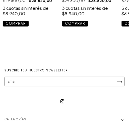
$29.800,00
$26.820,00
$29.800,00
$26.820,00
$29
3
cuotas sin interés de
3
cuotas sin interés de
3
cu
$8.940,00
$8.940,00
$8.
COMPRAR
COMPRAR
C
SUSCRIBITE A NUESTRO NEWSLETTER
CATEGORÍAS