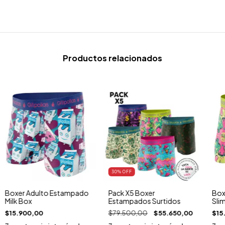
Productos relacionados
30
% OFF
Boxer Adulto Estampado
Pack X5 Boxer
Box
Milk Box
Estampados Surtidos
Sli
$15.900,00
$79.500,00
$55.650,00
$15