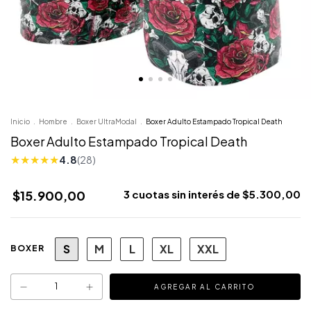
Inicio
.
Hombre
.
Boxer UltraModal
.
Boxer Adulto Estampado Tropical Death
Boxer Adulto Estampado Tropical Death
★
★
★
★
★
4.8
(28)
$15.900,00
3
cuotas sin interés de
$5.300,00
S
M
L
XL
XXL
BOXER