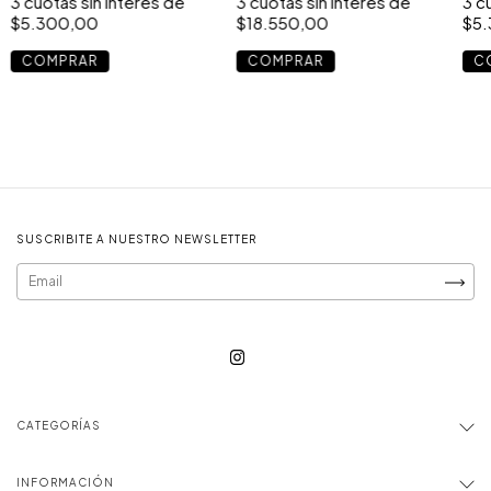
3
cuotas sin interés de
3
cuotas sin interés de
3
cu
$5.300,00
$18.550,00
$5
COMPRAR
COMPRAR
C
SUSCRIBITE A NUESTRO NEWSLETTER
CATEGORÍAS
INFORMACIÓN