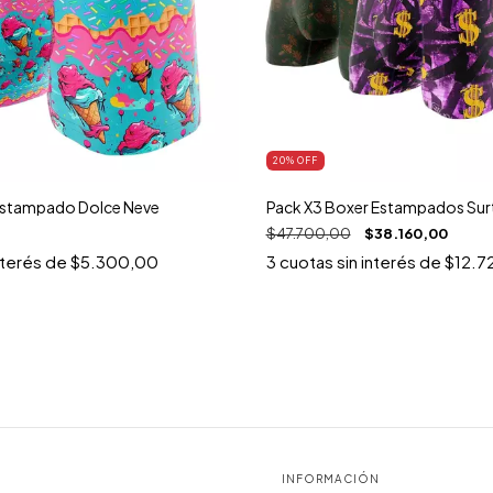
20
% OFF
Estampado Dolce Neve
Pack X3 Boxer Estampados Sur
$47.700,00
$38.160,00
nterés de
$5.300,00
3
cuotas sin interés de
$12.7
INFORMACIÓN