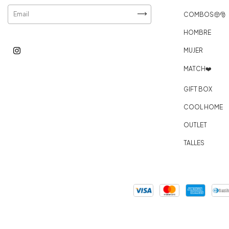
COMBOS🤑​​
HOMBRE
MUJER
MATCH❤️
GIFT BOX
COOL HOME
OUTLET
TALLES