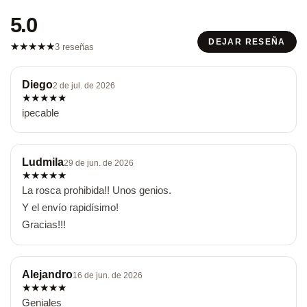
5.0
DEJAR RESEÑA
★
★
★
★
★
3 reseñas
Diego
2 de jul. de 2026
★
★
★
★
★
ipecable
Ludmila
29 de jun. de 2026
★
★
★
★
★
La rosca prohibida!! Unos genios. 

Y el envío rapidísimo! 

Gracias!!!
Alejandro
16 de jun. de 2026
★
★
★
★
★
Geniales