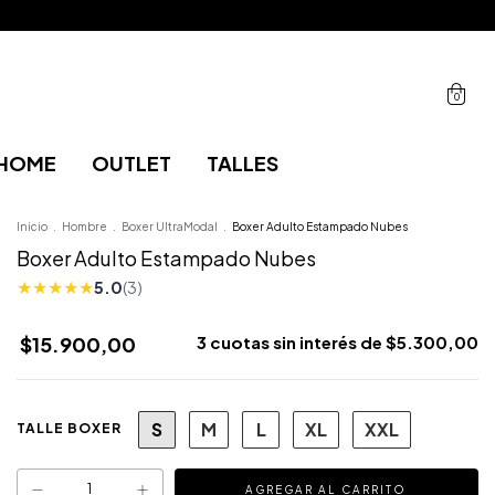
0
HOME
OUTLET
TALLES
Inicio
.
Hombre
.
Boxer UltraModal
.
Boxer Adulto Estampado Nubes
Boxer Adulto Estampado Nubes
★
★
★
★
★
5.0
(3)
$15.900,00
3
cuotas sin interés de
$5.300,00
S
M
L
XL
XXL
TALLE BOXER