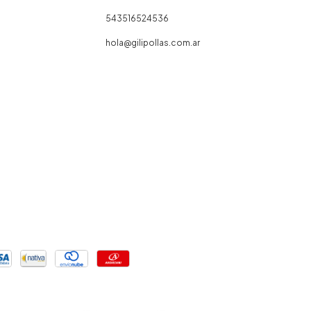
543516524536
hola@gilipollas.com.ar