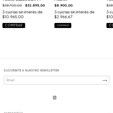
Aromatizador
Aro
$38.700,00
$32.895,00
$8.900,00
$38
3
cuotas sin interés de
3
cuotas sin interés de
3
cu
$10.965,00
$2.966,67
$10
COMPRAR
C
SUSCRIBITE A NUESTRO NEWSLETTER