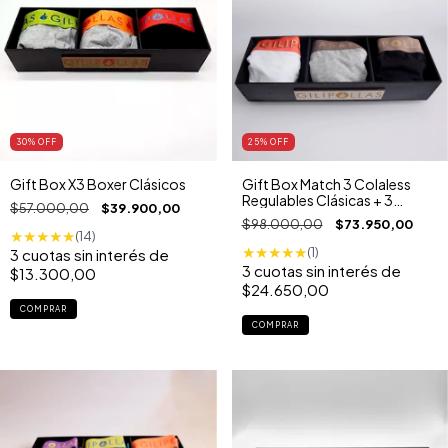
30
% OFF
25
% OFF
Gift Box X3 Boxer Clásicos
Gift Box Match 3 Colaless
Regulables Clásicas + 3
$57.000,00
$39.900,00
Boxers Clásicos
$98.000,00
$73.950,00
★
★
★
★
★
(14)
★
★
★
★
★
(1)
3
cuotas sin interés de
3
cuotas sin interés de
$13.300,00
$24.650,00
COMPRAR
COMPRAR