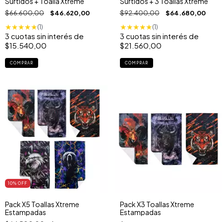
Surtidos + Toalla Xtreme
Surtidos + 3 Toallas Xtreme
$66.600,00
$46.620,00
$92.400,00
$64.680,00
★
★
★
★
★
★
★
★
★
★
(1)
(1)
3
cuotas sin interés de
3
cuotas sin interés de
$15.540,00
$21.560,00
COMPRAR
COMPRAR
10
% OFF
Pack X5 Toallas Xtreme
Pack X3 Toallas Xtreme
Estampadas
Estampadas