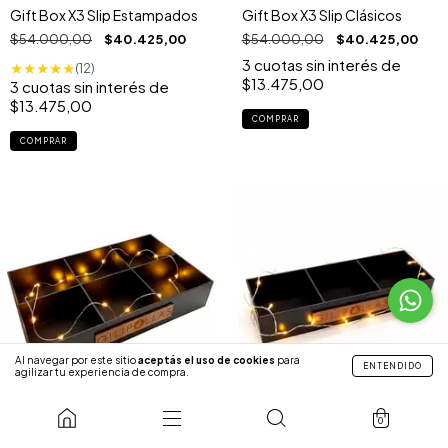
Gift Box X3 Slip Estampados
Gift Box X3 Slip Clásicos
$54.000,00
$40.425,00
$54.000,00
$40.425,00
3
cuotas sin interés de
★
★
★
★
★
(12)
$13.475,00
3
cuotas sin interés de
$13.475,00
COMPRAR
COMPRAR
Al navegar por este sitio
aceptás el uso de cookies
para
ENTENDIDO
agilizar tu experiencia de compra.
0
Gift Box X6 Divisiones
Gift Box X3 Divisiones