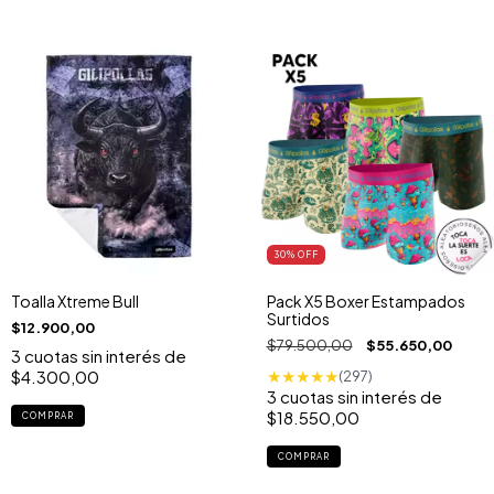
30
% OFF
Toalla Xtreme Bull
Pack X5 Boxer Estampados
Surtidos
$12.900,00
$79.500,00
$55.650,00
3
cuotas sin interés de
$4.300,00
★
★
★
★
★
(297)
3
cuotas sin interés de
$18.550,00
COMPRAR