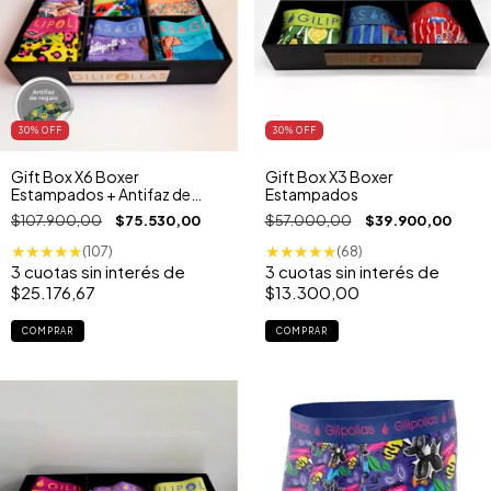
30
% OFF
30
% OFF
Gift Box X6 Boxer
Gift Box X3 Boxer
Estampados + Antifaz de
Estampados
Regalo
$107.900,00
$75.530,00
$57.000,00
$39.900,00
★
★
★
★
★
★
★
★
★
★
(107)
(68)
3
cuotas sin interés de
3
cuotas sin interés de
$25.176,67
$13.300,00
COMPRAR
COMPRAR