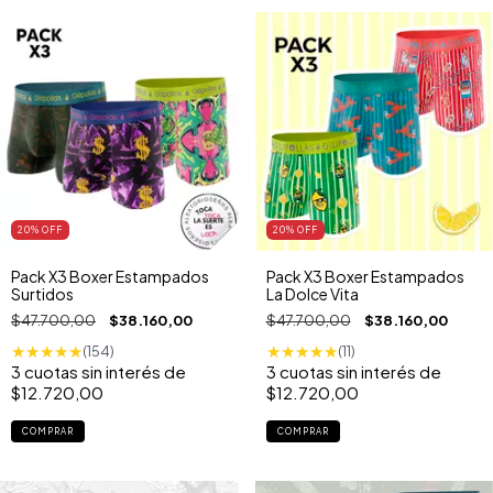
20
% OFF
20
% OFF
Pack X3 Boxer Estampados
Pack X3 Boxer Estampados
Surtidos
La Dolce Vita
$47.700,00
$38.160,00
$47.700,00
$38.160,00
★
★
★
★
★
★
★
★
★
★
(154)
(11)
3
cuotas sin interés de
3
cuotas sin interés de
$12.720,00
$12.720,00
COMPRAR
COMPRAR