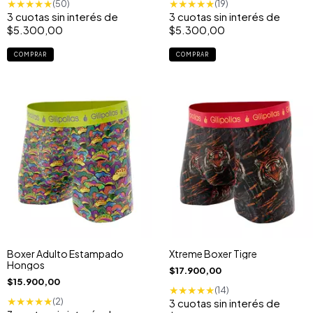
★
★
★
★
★
★
★
★
★
★
(50)
(19)
3
cuotas sin interés de
3
cuotas sin interés de
$5.300,00
$5.300,00
COMPRAR
COMPRAR
Boxer Adulto Estampado
Xtreme Boxer Tigre
Hongos
$17.900,00
$15.900,00
★
★
★
★
★
(14)
★
★
★
★
★
(2)
3
cuotas sin interés de