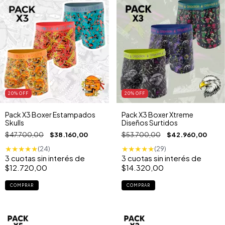
20
% OFF
20
% OFF
Pack X3 Boxer Estampados
Pack X3 Boxer Xtreme
Skulls
Diseños Surtidos
$47.700,00
$38.160,00
$53.700,00
$42.960,00
★
★
★
★
★
★
★
★
★
★
(24)
(29)
3
cuotas sin interés de
3
cuotas sin interés de
$12.720,00
$14.320,00
COMPRAR
COMPRAR