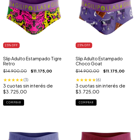
25
% OFF
25
% OFF
Slip Adulto Estampado Tigre
Slip Adulto Estampado
Retro
Choco Goat
$14.900,00
$11.175,00
$14.900,00
$11.175,00
★
★
★
★
★
★
★
★
★
★
(3)
(6)
3
cuotas sin interés de
3
cuotas sin interés de
$3.725,00
$3.725,00
COMPRAR
COMPRAR