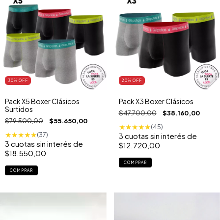
30
% OFF
20
% OFF
Pack X5 Boxer Clásicos
Pack X3 Boxer Clásicos
Surtidos
$47.700,00
$38.160,00
$79.500,00
$55.650,00
★
★
★
★
★
(45)
★
★
★
★
★
(37)
3
cuotas sin interés de
3
cuotas sin interés de
$12.720,00
$18.550,00
COMPRAR
COMPRAR