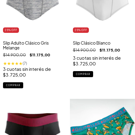
25
% OFF
25
% OFF
Slip Adulto Clásico Gris
Slip Clásico Blanco
Melange
$14.900,00
$11.175,00
$14.900,00
$11.175,00
3
cuotas sin interés de
$3.725,00
★
★
★
★
★
(7)
3
cuotas sin interés de
$3.725,00
COMPRAR
COMPRAR