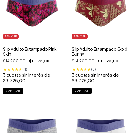
25
% OFF
25
% OFF
Slip Adulto Estampado Pink
Slip Adulto Estampado Gold
Skin
Bunny
$14.900,00
$11.175,00
$14.900,00
$11.175,00
★
★
★
★
★
★
★
★
★
★
(4)
(3)
3
cuotas sin interés de
3
cuotas sin interés de
$3.725,00
$3.725,00
COMPRAR
COMPRAR