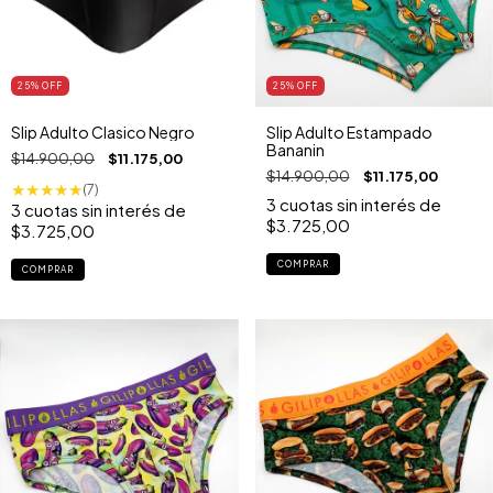
25
% OFF
25
% OFF
Slip Adulto Clasico Negro
Slip Adulto Estampado
Bananin
$14.900,00
$11.175,00
$14.900,00
$11.175,00
★
★
★
★
★
(7)
3
cuotas sin interés de
3
cuotas sin interés de
$3.725,00
$3.725,00
COMPRAR
COMPRAR