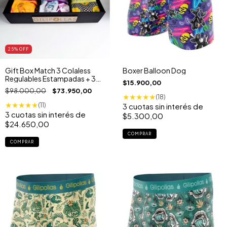
25
% OFF
Gift Box Match 3 Colaless
Boxer Balloon Dog
Regulables Estampadas + 3
$15.900,00
Boxers Estampados
$98.000,00
$73.950,00
★
★
★
★
★
(18)
★
★
★
★
★
(11)
3
cuotas sin interés de
3
cuotas sin interés de
$5.300,00
$24.650,00
COMPRAR
COMPRAR